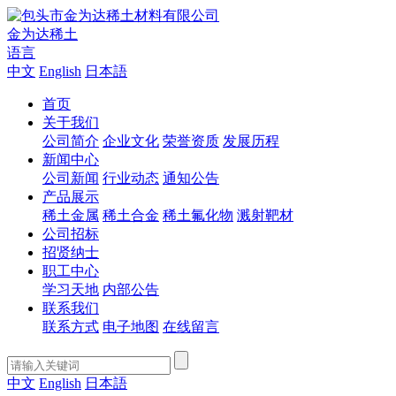
金为达稀土
语言
中文
English
日本語
首页
关于我们
公司简介
企业文化
荣誉资质
发展历程
新闻中心
公司新闻
行业动态
通知公告
产品展示
稀土金属
稀土合金
稀土氟化物
溅射靶材
公司招标
招贤纳士
职工中心
学习天地
内部公告
联系我们
联系方式
电子地图
在线留言
中文
English
日本語