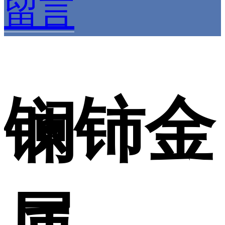
留言
镧铈金