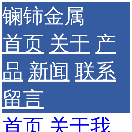
镧铈金属
首页
关于
产
品
新闻
联系
留言
首页
关于我