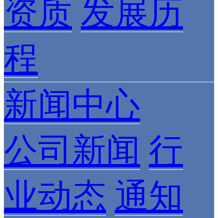
资质
发展历
程
新闻中心
公司新闻
行
业动态
通知