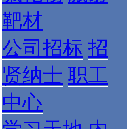
靶材
公司招标
招
贤纳士
职工
中心