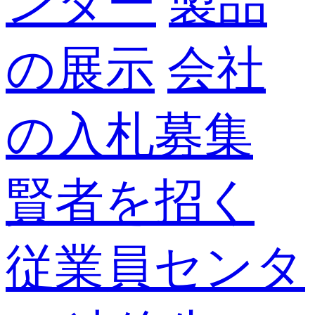
ンター
製品
の展示
会社
の入札募集
賢者を招く
従業員センタ