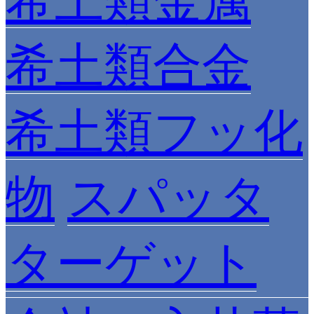
希土類金属
希土類合金
希土類フッ化
物
スパッタ
ターゲット