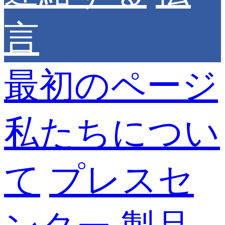
言
最初のページ
私たちについ
て
プレスセ