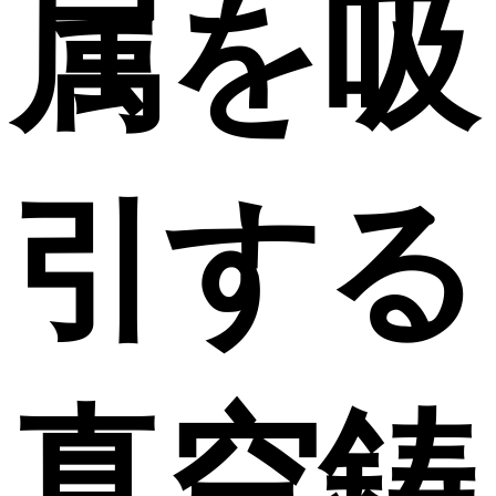
属を吸
引する
真空鋳