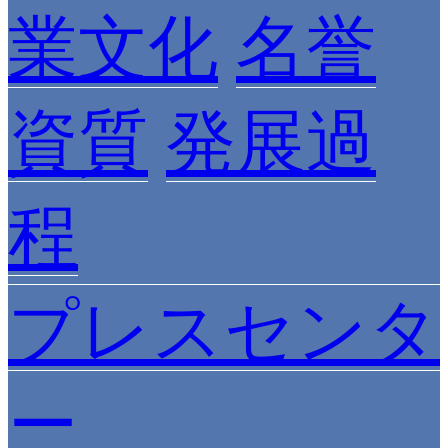
業文化
名誉
資質
発展過
程
プレスセンタ
ー