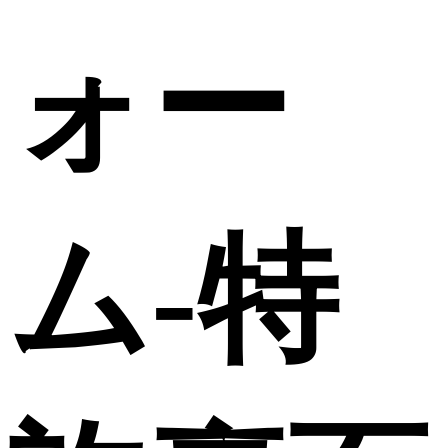
ォー
ム-特