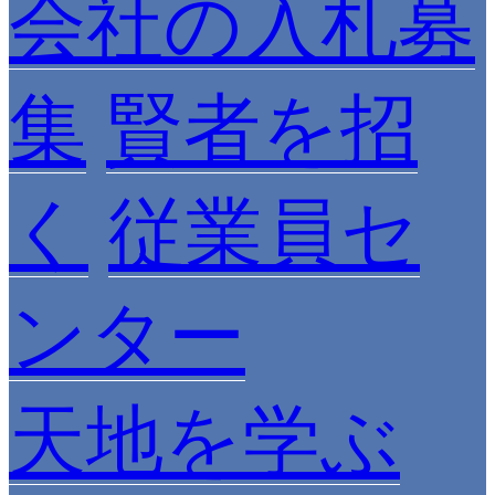
会社の入札募
集
賢者を招
く
従業員セ
ンター
天地を学ぶ