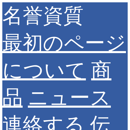
名誉資質
最初のページ
について
商
品
ニュース
連絡する
伝