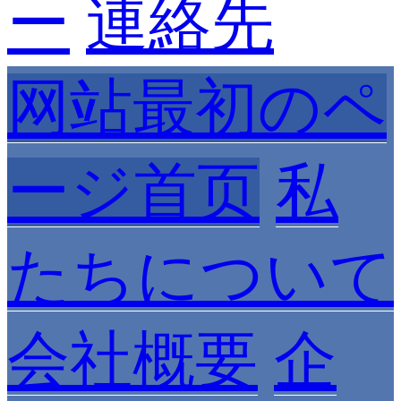
ー
連絡先
网站最初のペ
ージ首页
私
たちについて
会社概要
企