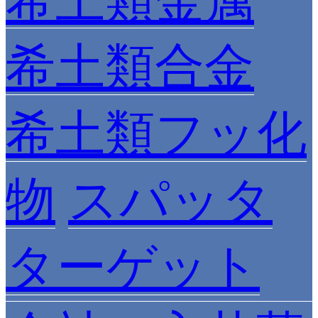
希土類金属
希土類合金
希土類フッ化
物
スパッタ
ターゲット