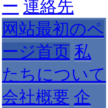
ー
連絡先
网站最初のペ
ージ首页
私
たちについて
会社概要
企