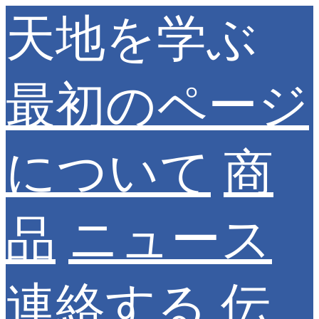
天地を学ぶ
最初のページ
について
商
品
ニュース
連絡する
伝