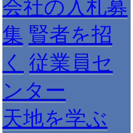
会社の入札募
集
賢者を招
く
従業員セ
ンター
天地を学ぶ