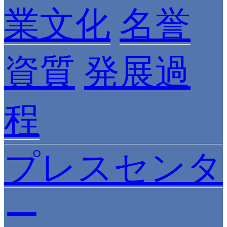
業文化
名誉
資質
発展過
程
プレスセンタ
ー