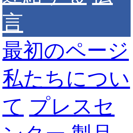
言
最初のページ
私たちについ
て
プレスセ